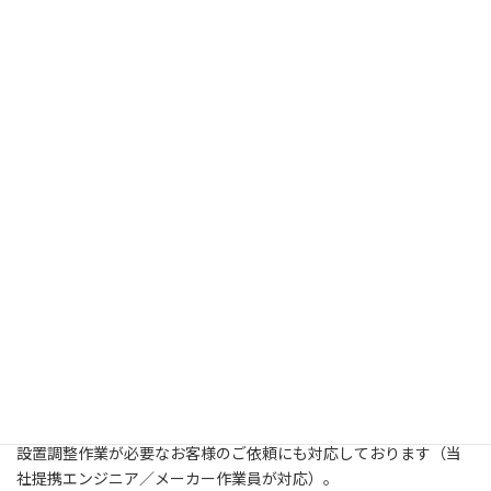
A. スタータートナーが付属されているので、すぐにご利用いただ
けます。トナー切れがないよう、トナーを在庫していただくこと
をお奨めいたします。
ご利用にあたって
ご注文方法・納期
プリンターは、ご注文から2～5日以内にお届けいたしま
す。
消耗品は、ご注文から2～5日以内にお届けいたします。
納入日のご指定も可能です。
ご注文はメールおよびFAXにて承ります。
設置調整作業について
設置調整作業が必要なお客様のご依頼にも対応しております（当
社提携エンジニア／メーカー作業員が対応）。