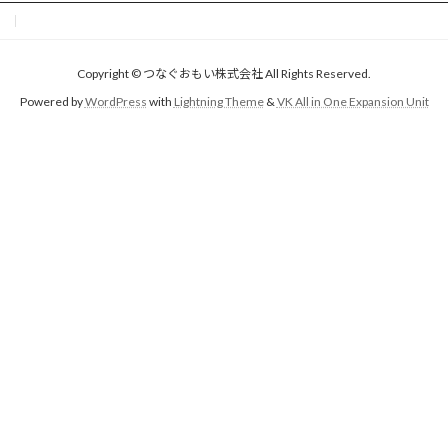
Copyright © つなぐおもい株式会社 All Rights Reserved.
Powered by
WordPress
with
Lightning Theme
&
VK All in One Expansion Unit