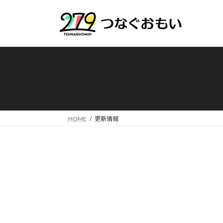
コ
ナ
ン
ビ
テ
ゲ
ン
ー
ツ
シ
へ
ョ
ス
ン
キ
に
ッ
移
プ
動
HOME
更新情報