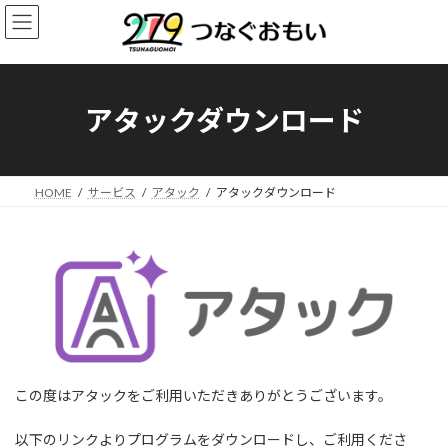
コ
ナ
ン
ビ
テ
ゲ
ン
ー
ツ
シ
へ
ョ
アタックダウンロード
ス
ン
キ
に
ッ
移
プ
動
HOME
サービス
アタック
アタックダウンロード
この度はアタックをご利用いただきありがとうございます。
以下のリンクよりプログラムをダウンロードし、ご利用くださ