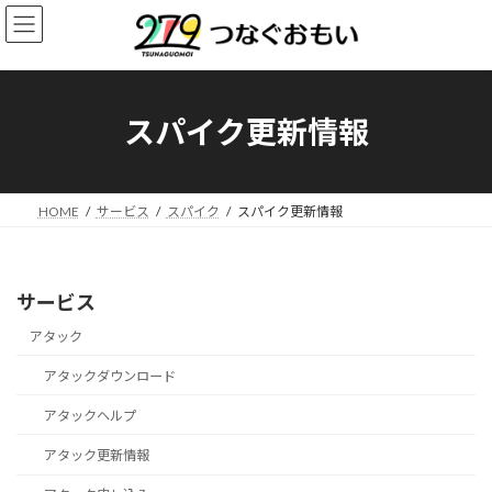
コ
ナ
ン
ビ
テ
ゲ
ン
ー
ツ
シ
へ
ョ
スパイク更新情報
ス
ン
キ
に
ッ
移
プ
動
HOME
サービス
スパイク
スパイク更新情報
サービス
アタック
アタックダウンロード
アタックヘルプ
アタック更新情報