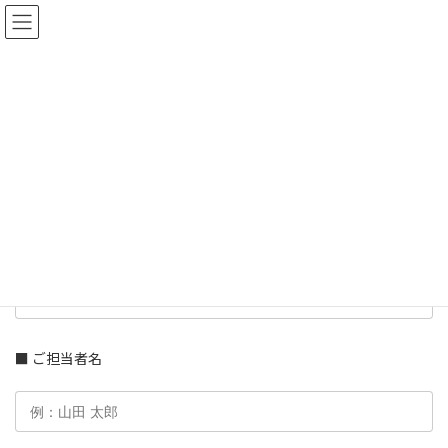
コ
ナ
ン
ビ
テ
ゲ
ン
ー
ツ
シ
へ
ョ
スパイク申し込み
ス
ン
キ
に
ッ
移
プ
動
HOME
サービス
スパイク
スパイク申し込み
■ 事務所名
■ ご担当者名